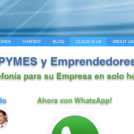
ONES
CHATBOT
BLOG
CLOUD R US
ABOUT US
PYMES y Emprendedore
efonía para su Empresa en solo ho
do
Ahora con WhatsApp!