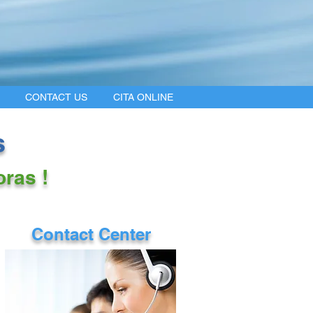
CONTACT US
CITA ONLINE
s
ras !
Contact Center