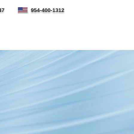
47
954-400-1312