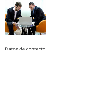
Datos de contacto
+ 787-417-87-47
sales@econsol.net
39 Frances street, Guaynabo, 00968, PRI